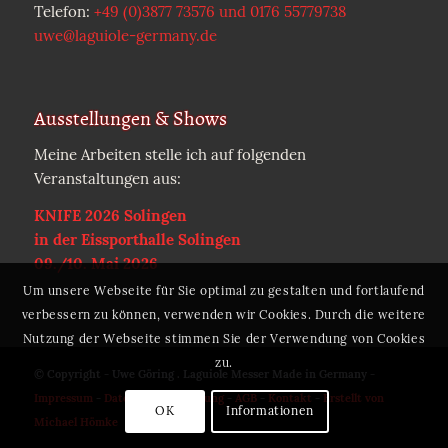
Telefon:
+49 (0)3877 73576 und 0176 55779738
uwe@laguiole-germany.de
Ausstellungen & Shows
Meine Arbeiten stelle ich auf folgenden
Veranstaltungen aus:
KNIFE 2026 Solingen
in der Eissporthalle Solingen
09./10. Mai 2026
Um unsere Webseite für Sie optimal zu gestalten und fortlaufend
verbessern zu können, verwenden wir Cookies. Durch die weitere
Nutzung der Webseite stimmen Sie der Verwendung von Cookies
zu.
© Copyright - Uwe Göring . Laguiole Messer Made in Germany -
Impressum
-
Datenschutzerklärung
-
AGB
-
Kontakt
-
Erstellt von
OK
Informationen
Michael Hömke