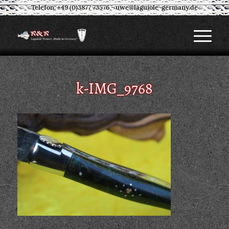
Telefon: +49 (0)3877 73576
-
uwe@laguiole-germany.de
k-IMG_9768