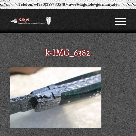
Telefon: +49 (0)3877 73576
-
uwe@laguiole-germany.de
k-IMG_6382