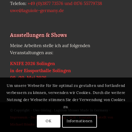
Telefon:
+49 (0)3877 73576 und 0176 55779738
uwe@laguiole-germany.de
Ausstellungen & Shows
Meine Arbeiten stelle ich auf folgenden
Veranstaltungen aus:
KNIFE 2026 Solingen
in der Eissporthalle Solingen
09./10. Mai 2026
Um unsere Webseite für Sie optimal zu gestalten und fortlaufend
verbessern zu können, verwenden wir Cookies. Durch die weitere
Nutzung der Webseite stimmen Sie der Verwendung von Cookies
zu.
© Copyright - Uwe Göring . Laguiole Messer Made in Germany -
Impressum
-
Datenschutzerklärung
-
AGB
-
Kontakt
-
Erstellt von
OK
Informationen
Michael Hömke