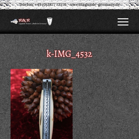
Telefon: +49 (0)3877 73576
-
uwe@laguiole-germany.de
k-IMG_4532