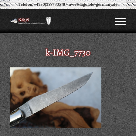
Telefon: +49 (0)3877 73576
-
uwe@laguiole-germany.de
k-IMG_7730