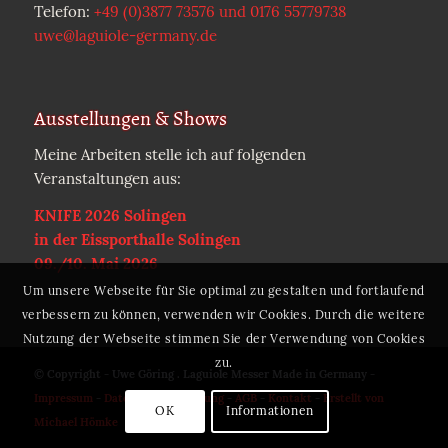
Telefon:
+49 (0)3877 73576 und 0176 55779738
uwe@laguiole-germany.de
Ausstellungen & Shows
Meine Arbeiten stelle ich auf folgenden
Veranstaltungen aus:
KNIFE 2026 Solingen
in der Eissporthalle Solingen
09./10. Mai 2026
Um unsere Webseite für Sie optimal zu gestalten und fortlaufend
verbessern zu können, verwenden wir Cookies. Durch die weitere
Nutzung der Webseite stimmen Sie der Verwendung von Cookies
zu.
© Copyright - Uwe Göring . Laguiole Messer Made in Germany -
Impressum
-
Datenschutzerklärung
-
AGB
-
Kontakt
-
Erstellt von
OK
Informationen
Michael Hömke