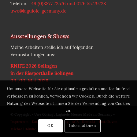
Telefon:
+49 (0)3877 73576 und 0176 55779738
uwe@laguiole-germany.de
Ausstellungen & Shows
Meine Arbeiten stelle ich auf folgenden
Veranstaltungen aus:
KNIFE 2026 Solingen
in der Eissporthalle Solingen
09./10. Mai 2026
Um unsere Webseite für Sie optimal zu gestalten und fortlaufend
verbessern zu können, verwenden wir Cookies. Durch die weitere
Nutzung der Webseite stimmen Sie der Verwendung von Cookies
zu.
© Copyright - Uwe Göring . Laguiole Messer Made in Germany -
Impressum
-
Datenschutzerklärung
-
AGB
-
Kontakt
-
Erstellt von
OK
Informationen
Michael Hömke