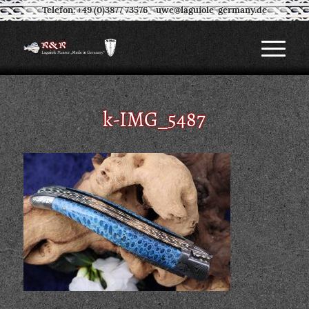
Telefon: +49 (0)3877 73576
-
uwe@laguiole-germany.de
k-IMG_5487