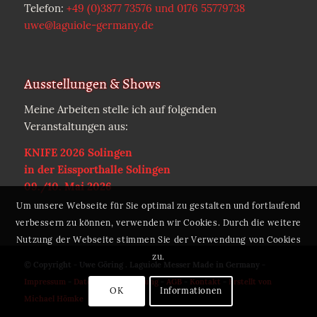
Telefon:
+49 (0)3877 73576 und 0176 55779738
uwe@laguiole-germany.de
Ausstellungen & Shows
Meine Arbeiten stelle ich auf folgenden
Veranstaltungen aus:
KNIFE 2026 Solingen
in der Eissporthalle Solingen
09./10. Mai 2026
Um unsere Webseite für Sie optimal zu gestalten und fortlaufend
verbessern zu können, verwenden wir Cookies. Durch die weitere
Nutzung der Webseite stimmen Sie der Verwendung von Cookies
zu.
© Copyright - Uwe Göring . Laguiole Messer Made in Germany -
Impressum
-
Datenschutzerklärung
-
AGB
-
Kontakt
-
Erstellt von
OK
Informationen
Michael Hömke