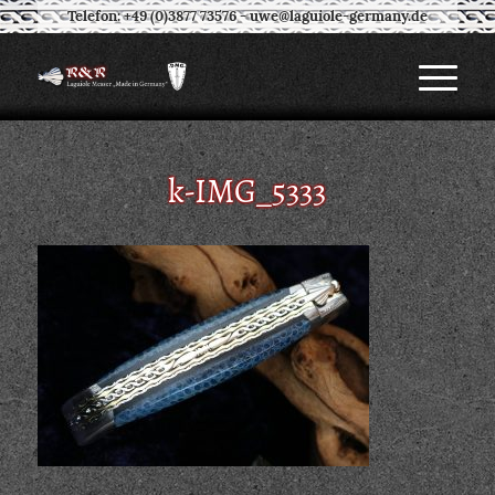
Telefon: +49 (0)3877 73576
-
uwe@laguiole-germany.de
k-IMG_5333