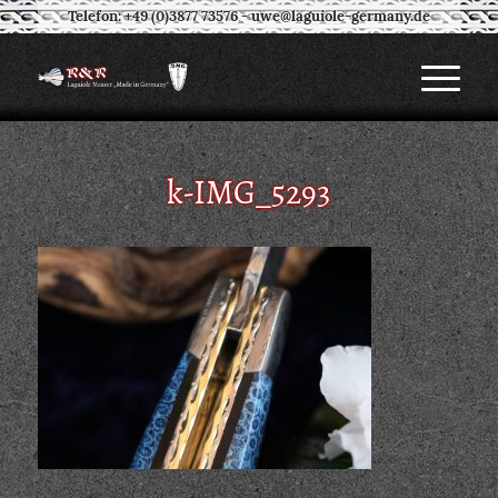
Telefon: +49 (0)3877 73576
-
uwe@laguiole-germany.de
k-IMG_5293