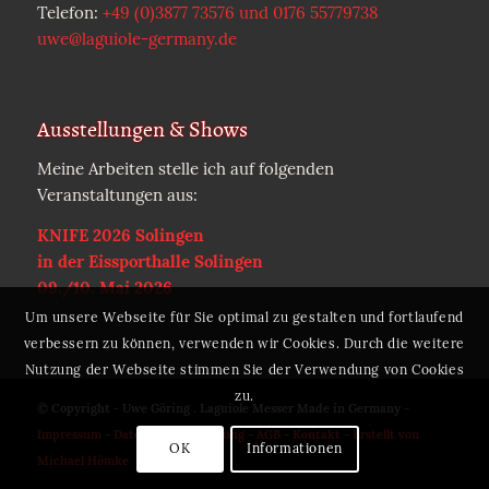
Telefon:
+49 (0)3877 73576 und 0176 55779738
uwe@laguiole-germany.de
Ausstellungen & Shows
Meine Arbeiten stelle ich auf folgenden
Veranstaltungen aus:
KNIFE 2026 Solingen
in der Eissporthalle Solingen
09./10. Mai 2026
Um unsere Webseite für Sie optimal zu gestalten und fortlaufend
verbessern zu können, verwenden wir Cookies. Durch die weitere
Nutzung der Webseite stimmen Sie der Verwendung von Cookies
zu.
© Copyright - Uwe Göring . Laguiole Messer Made in Germany -
Impressum
-
Datenschutzerklärung
-
AGB
-
Kontakt
-
Erstellt von
OK
Informationen
Michael Hömke