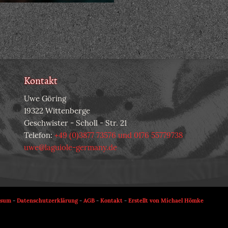
Kontakt
Uwe Göring
19322 Wittenberge
Geschwister - Scholl - Str. 21
Telefon:
+49 (0)3877 73576 und 0176 55779738
uwe@laguiole-germany.de
ssum
-
Datenschutzerklärung
-
AGB
-
Kontakt
-
Erstellt von Michael Hömke