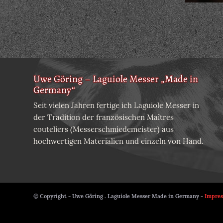
Uwe Göring – Laguiole Messer „Made in
Germany“
Seit vielen Jahren fertige ich Laguiole Messer in
der Tradition der französischen Maîtres
couteliers (Messerschmiedemeister) aus
hochwertigen Materialien und einzeln von Hand.
© Copyright - Uwe Göring . Laguiole Messer Made in Germany -
Impre