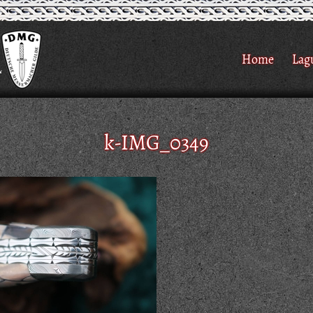
Home
Lag
k-IMG_0349