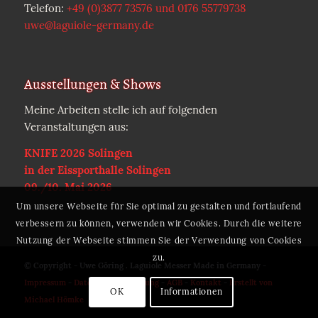
Telefon:
+49 (0)3877 73576 und 0176 55779738
uwe@laguiole-germany.de
Ausstellungen & Shows
Meine Arbeiten stelle ich auf folgenden
Veranstaltungen aus:
KNIFE 2026 Solingen
in der Eissporthalle Solingen
09./10. Mai 2026
Um unsere Webseite für Sie optimal zu gestalten und fortlaufend
verbessern zu können, verwenden wir Cookies. Durch die weitere
Nutzung der Webseite stimmen Sie der Verwendung von Cookies
zu.
© Copyright - Uwe Göring . Laguiole Messer Made in Germany -
Impressum
-
Datenschutzerklärung
-
AGB
-
Kontakt
-
Erstellt von
OK
Informationen
Michael Hömke