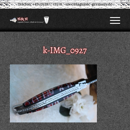
Telefon: +49 (0)3877 73576
-
uwe@laguiole-germany.de
k-IMG_0927