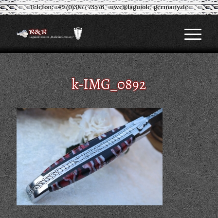
Telefon: +49 (0)3877 73576
-
uwe@laguiole-germany.de
k-IMG_0892