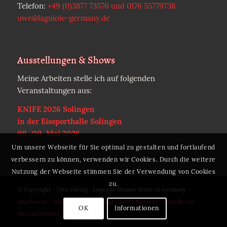
Telefon:
+49 (0)3877 73576 und 0176 55779738
uwe@laguiole-germany.de
Ausstellungen & Shows
Meine Arbeiten stelle ich auf folgenden
Veranstaltungen aus:
KNIFE 2026 Solingen
in der Eissporthalle Solingen
09./10. Mai 2026
Um unsere Webseite für Sie optimal zu gestalten und fortlaufend
verbessern zu können, verwenden wir Cookies. Durch die weitere
Nutzung der Webseite stimmen Sie der Verwendung von Cookies
zu.
© Copyright - Uwe Göring . Laguiole Messer Made in Germany -
Impressum
-
Datenschutzerklärung
-
AGB
-
Kontakt
-
Erstellt von
OK
Informationen
Michael Hömke