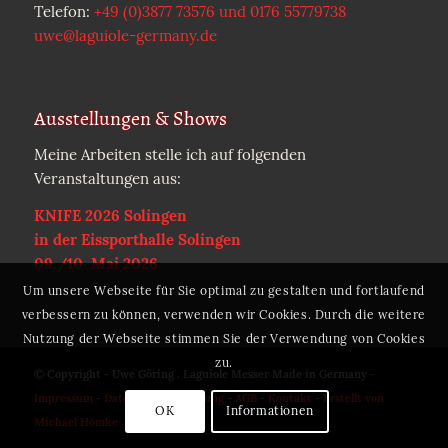
Telefon:
+49 (0)3877 73576 und 0176 55779738
uwe@laguiole-germany.de
Ausstellungen & Shows
Meine Arbeiten stelle ich auf folgenden
Veranstaltungen aus:
KNIFE 2026 Solingen
in der Eissporthalle Solingen
09./10. Mai 2026
Um unsere Webseite für Sie optimal zu gestalten und fortlaufend
verbessern zu können, verwenden wir Cookies. Durch die weitere
Nutzung der Webseite stimmen Sie der Verwendung von Cookies
zu.
© Copyright - Uwe Göring . Laguiole Messer Made in Germany -
Impressum
-
Datenschutzerklärung
-
AGB
-
Kontakt
-
Erstellt von
OK
Informationen
Michael Hömke