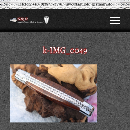
Telefon: +49 (0)3877 73576
-
uwe@laguiole-germany.de
k-IMG_0049