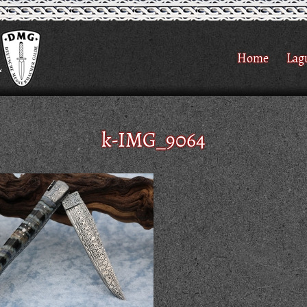
Home
Lag
k-IMG_9064