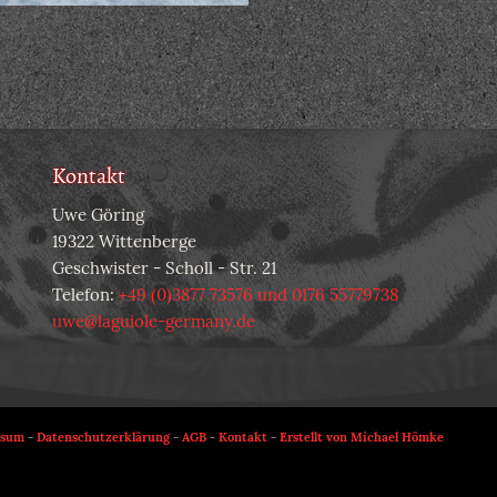
Kontakt
Uwe Göring
19322 Wittenberge
Geschwister - Scholl - Str. 21
Telefon:
+49 (0)3877 73576 und 0176 55779738
uwe@laguiole-germany.de
ssum
-
Datenschutzerklärung
-
AGB
-
Kontakt
-
Erstellt von Michael Hömke