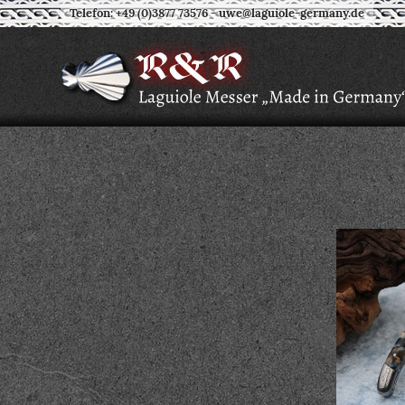
Telefon: +49 (0)3877 73576
-
uwe@laguiole-germany.de