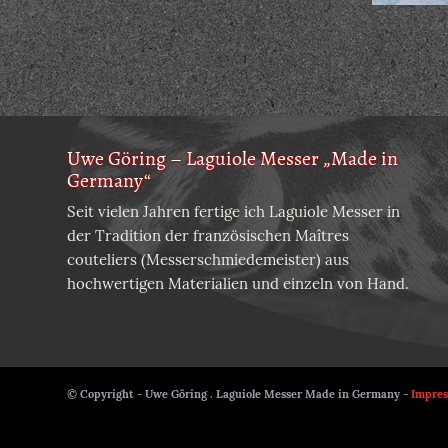
Uwe Göring – Laguiole Messer „Made in
Germany“
Seit vielen Jahren fertige ich Laguiole Messer in
der Tradition der französischen Maîtres
couteliers (Messerschmiedemeister) aus
hochwertigen Materialien und einzeln von Hand.
© Copyright - Uwe Göring . Laguiole Messer Made in Germany -
Impre