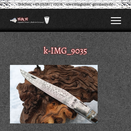
Telefon: +49 (0)3877 73576
-
uwe@laguiole-germany.de
k-IMG_9035