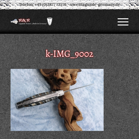
Telefon: +49 (0)3877 73576
-
uwe@laguiole-germany.de
k-IMG_9002