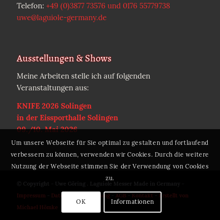
Telefon:
+49 (0)3877 73576 und 0176 55779738
uwe@laguiole-germany.de
Ausstellungen & Shows
Meine Arbeiten stelle ich auf folgenden
Veranstaltungen aus:
KNIFE 2026 Solingen
in der Eissporthalle Solingen
09./10. Mai 2026
Um unsere Webseite für Sie optimal zu gestalten und fortlaufend
verbessern zu können, verwenden wir Cookies. Durch die weitere
Nutzung der Webseite stimmen Sie der Verwendung von Cookies
zu.
© Copyright - Uwe Göring . Laguiole Messer Made in Germany -
Impressum
-
Datenschutzerklärung
-
AGB
-
Kontakt
-
Erstellt von
OK
Informationen
Michael Hömke