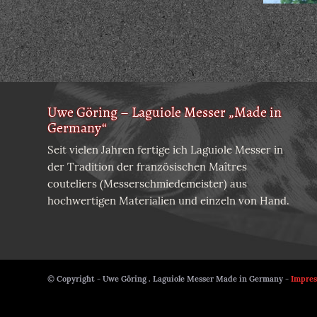
Uwe Göring – Laguiole Messer „Made in
Germany“
Seit vielen Jahren fertige ich Laguiole Messer in
der Tradition der französischen Maîtres
couteliers (Messerschmiedemeister) aus
hochwertigen Materialien und einzeln von Hand.
© Copyright - Uwe Göring . Laguiole Messer Made in Germany -
Impre