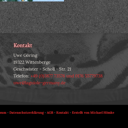
Kontakt
Uwe Göring
19322 Wittenberge
Geschwister - Scholl - Str. 21
Telefon:
+49 (0)3877 73576 und 0176 55779738
uwe@laguiole-germany.de
ssum
-
Datenschutzerklärung
-
AGB
-
Kontakt
-
Erstellt von Michael Hömke