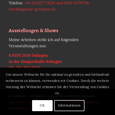
Telefon:
+49 (0)3877 73576 und 0176 55779738
uwe@laguiole-germany.de
Ausstellungen & Shows
Meine Arbeiten stelle ich auf folgenden
Veranstaltungen aus:
KNIFE 2026 Solingen
in der Eissporthalle Solingen
09./10. Mai 2026
Um unsere Webseite für Sie optimal zu gestalten und fortlaufend
verbessern zu können, verwenden wir Cookies. Durch die weitere
Nutzung der Webseite stimmen Sie der Verwendung von Cookies
zu.
© Copyright - Uwe Göring . Laguiole Messer Made in Germany -
Impressum
-
Datenschutzerklärung
-
AGB
-
Kontakt
-
Erstellt von
OK
Informationen
Michael Hömke