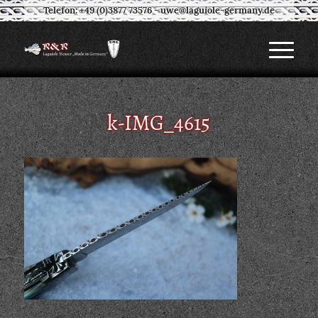
Telefon: +49 (0)3877 73576
-
uwe@laguiole-germany.de
k-IMG_4615