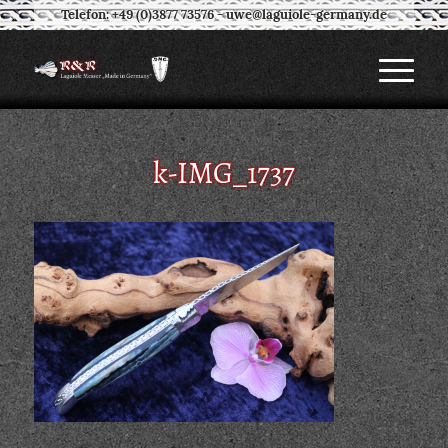
Telefon: +49 (0)3877 73576
-
uwe@laguiole-germany.de
k-IMG_1737