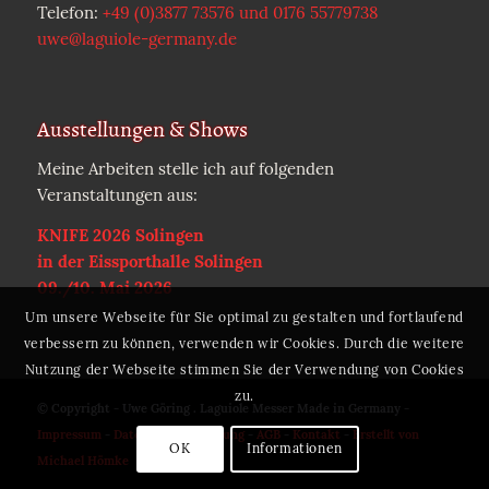
Telefon:
+49 (0)3877 73576 und 0176 55779738
uwe@laguiole-germany.de
Ausstellungen & Shows
Meine Arbeiten stelle ich auf folgenden
Veranstaltungen aus:
KNIFE 2026 Solingen
in der Eissporthalle Solingen
09./10. Mai 2026
Um unsere Webseite für Sie optimal zu gestalten und fortlaufend
verbessern zu können, verwenden wir Cookies. Durch die weitere
Nutzung der Webseite stimmen Sie der Verwendung von Cookies
zu.
© Copyright - Uwe Göring . Laguiole Messer Made in Germany -
Impressum
-
Datenschutzerklärung
-
AGB
-
Kontakt
-
Erstellt von
OK
Informationen
Michael Hömke