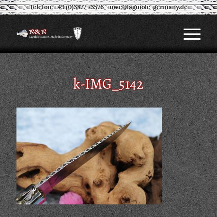
Telefon: +49 (0)3877 73576
-
uwe@laguiole-germany.de
k-IMG_5142