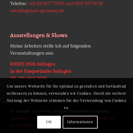
Telefon:
+49 (0)3877 73576 und 0176 55779738
uwe@laguiole-germany.de
Ausstellungen & Shows
Meine Arbeiten stelle ich auf folgenden
Veranstaltungen aus:
KNIFE 2026 Solingen
in der Eissporthalle Solingen
09./10. Mai 2026
Um unsere Webseite für Sie optimal zu gestalten und fortlaufend
verbessern zu können, verwenden wir Cookies. Durch die weitere
Nutzung der Webseite stimmen Sie der Verwendung von Cookies
zu.
© Copyright - Uwe Göring . Laguiole Messer Made in Germany -
Impressum
-
Datenschutzerklärung
-
AGB
-
Kontakt
-
Erstellt von
OK
Informationen
Michael Hömke