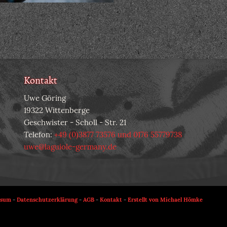
Kontakt
Uwe Göring
19322 Wittenberge
Geschwister - Scholl - Str. 21
Telefon:
+49 (0)3877 73576 und 0176 55779738
uwe@laguiole-germany.de
ssum
-
Datenschutzerklärung
-
AGB
-
Kontakt
-
Erstellt von Michael Hömke