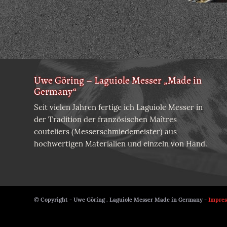
Uwe Göring – Laguiole Messer „Made in
Germany“
Seit vielen Jahren fertige ich Laguiole Messer in
der Tradition der französischen Maîtres
couteliers (Messerschmiedemeister) aus
hochwertigen Materialien und einzeln von Hand.
© Copyright - Uwe Göring . Laguiole Messer Made in Germany -
Impre