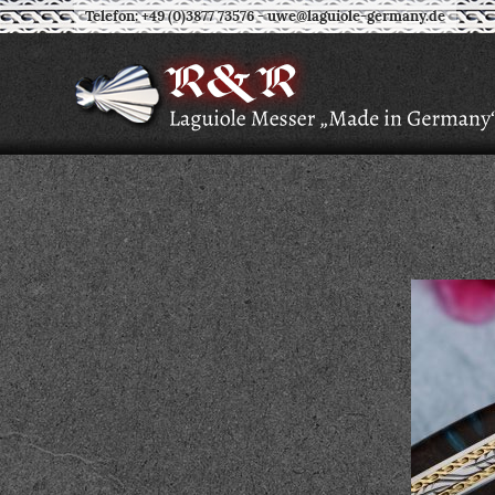
Telefon: +49 (0)3877 73576
-
uwe@laguiole-germany.de