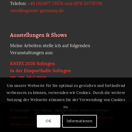
Telefon:
+49 (0)3877 73576 und 0176 55779738
uwe@laguiole-germany.de
Ausstellungen & Shows
Meine Arbeiten stelle ich auf folgenden
Veranstaltungen aus:
KNIFE 2026 Solingen
in der Eissporthalle Solingen
09./10. Mai 2026
Um unsere Webseite für Sie optimal zu gestalten und fortlaufend
verbessern zu können, verwenden wir Cookies. Durch die weitere
Nutzung der Webseite stimmen Sie der Verwendung von Cookies
zu.
© Copyright - Uwe Göring . Laguiole Messer Made in Germany -
Impressum
-
Datenschutzerklärung
-
AGB
-
Kontakt
-
Erstellt von
OK
Informationen
Michael Hömke