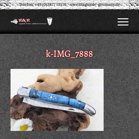
Telefon: +49 (0)3877 73576
-
uwe@laguiole-germany.de
k-IMG_7888