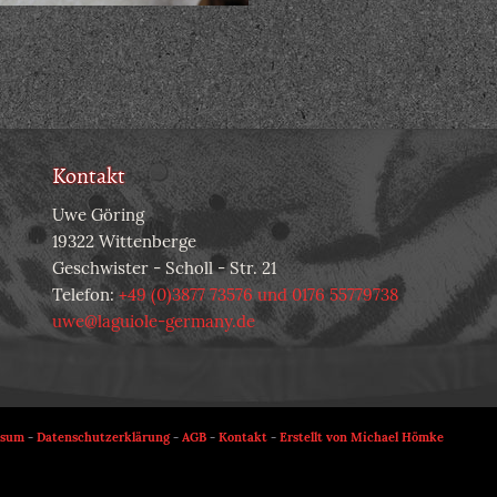
Kontakt
Uwe Göring
19322 Wittenberge
Geschwister - Scholl - Str. 21
Telefon:
+49 (0)3877 73576 und 0176 55779738
uwe@laguiole-germany.de
ssum
-
Datenschutzerklärung
-
AGB
-
Kontakt
-
Erstellt von Michael Hömke