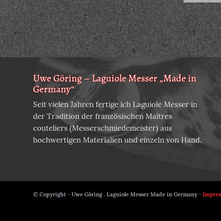
Uwe Göring – Laguiole Messer „Made in
Germany“
Seit vielen Jahren fertige ich Laguiole Messer in
der Tradition der französischen Maîtres
couteliers (Messerschmiedemeister) aus
hochwertigen Materialien und einzeln von Hand.
© Copyright - Uwe Göring . Laguiole Messer Made in Germany -
Impre