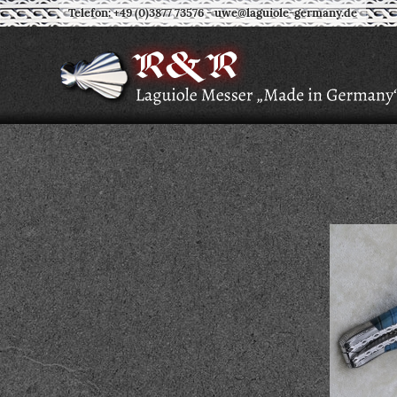
Telefon: +49 (0)3877 73576
-
uwe@laguiole-germany.de