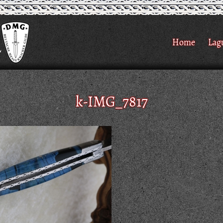
Home
Lag
k-IMG_7817