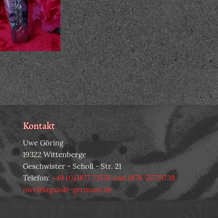
Kontakt
Uwe Göring
19322 Wittenberge
Geschwister - Scholl - Str. 21
Telefon:
+49 (0)3877 73576 und 0176 55779738
uwe@laguiole-germany.de