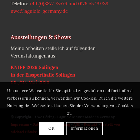
Telefon:
+49 (0)3877 73576 und 0176 55779738
uwe@laguiole-germany.de
Ausstellungen & Shows
Meine Arbeiten stelle ich auf folgenden
Veranstaltungen aus:
KNIFE 2026 Solingen
in der Eissporthalle Solingen
09./10. Mai 2026
Um unsere Webseite für Sie optimal zu gestalten und fortlaufend
verbessern zu können, verwenden wir Cookies. Durch die weitere
Nutzung der Webseite stimmen Sie der Verwendung von Cookies
zu.
© Copyright - Uwe Göring . Laguiole Messer Made in Germany -
Impressum
-
Datenschutzerklärung
-
AGB
-
Kontakt
-
Erstellt von
OK
Informationen
Michael Hömke