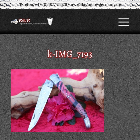
Telefon: +49 (0)3877 73576
-
uwe@laguiole-germany.de
k-IMG_7193