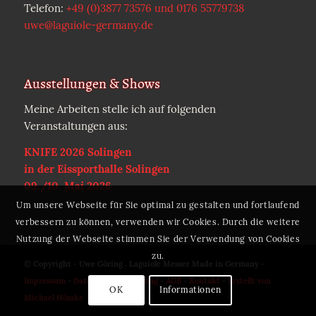
Telefon:
+49 (0)3877 73576 und 0176 55779738
uwe@laguiole-germany.de
Ausstellungen & Shows
Meine Arbeiten stelle ich auf folgenden
Veranstaltungen aus:
KNIFE 2026 Solingen
in der Eissporthalle Solingen
09./10. Mai 2026
Um unsere Webseite für Sie optimal zu gestalten und fortlaufend
verbessern zu können, verwenden wir Cookies. Durch die weitere
Nutzung der Webseite stimmen Sie der Verwendung von Cookies
zu.
© Copyright - Uwe Göring . Laguiole Messer Made in Germany -
Impressum
-
Datenschutzerklärung
-
AGB
-
Kontakt
-
Erstellt von
OK
Informationen
Michael Hömke