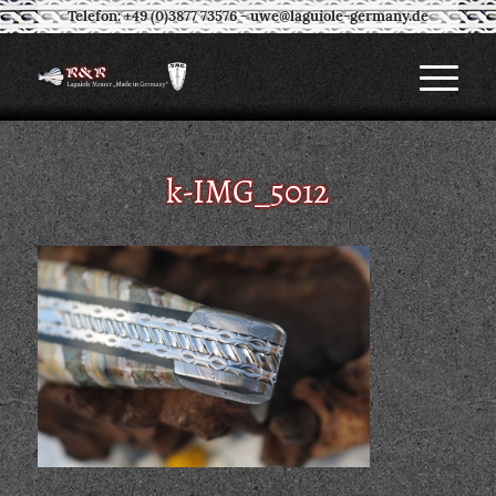
Telefon: +49 (0)3877 73576
-
uwe@laguiole-germany.de
k-IMG_5012