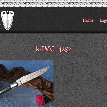
Home
Lag
k-IMG_4252