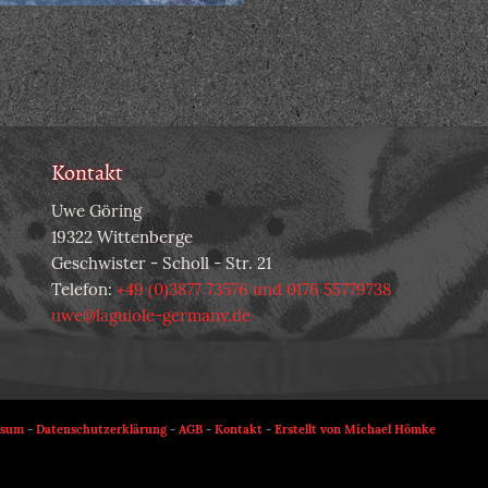
Kontakt
Uwe Göring
19322 Wittenberge
Geschwister - Scholl - Str. 21
Telefon:
+49 (0)3877 73576 und 0176 55779738
uwe@laguiole-germany.de
ssum
-
Datenschutzerklärung
-
AGB
-
Kontakt
-
Erstellt von Michael Hömke