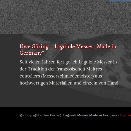
Uwe Göring – Laguiole Messer „Made in
Germany“
Seit vielen Jahren fertige ich Laguiole Messer in
der Tradition der französischen Maîtres
couteliers (Messerschmiedemeister) aus
hochwertigen Materialien und einzeln von Hand.
© Copyright - Uwe Göring . Laguiole Messer Made in Germany -
Impre