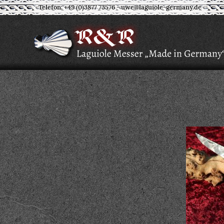
Telefon: +49 (0)3877 73576
-
uwe@laguiole-germany.de