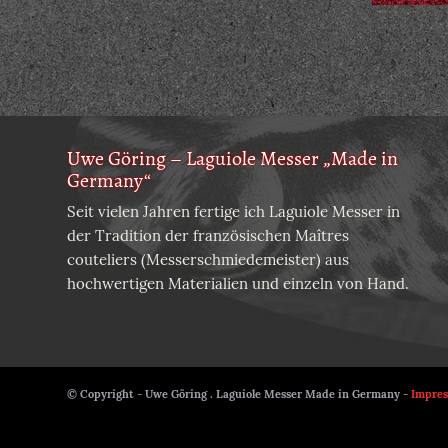
Uwe Göring – Laguiole Messer „Made in
Germany“
Seit vielen Jahren fertige ich Laguiole Messer in
der Tradition der französischen Maîtres
couteliers (Messerschmiedemeister) aus
hochwertigen Materialien und einzeln von Hand.
© Copyright - Uwe Göring . Laguiole Messer Made in Germany -
Impre