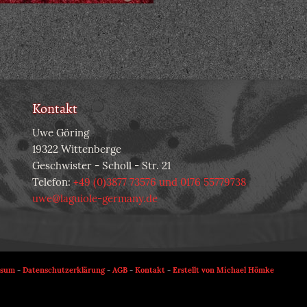
Kontakt
Uwe Göring
19322 Wittenberge
Geschwister - Scholl - Str. 21
Telefon:
+49 (0)3877 73576 und 0176 55779738
uwe@laguiole-germany.de
ssum
-
Datenschutzerklärung
-
AGB
-
Kontakt
-
Erstellt von Michael Hömke