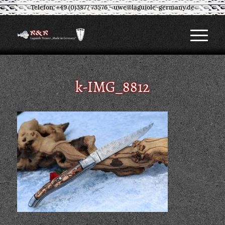
Telefon: +49 (0)3877 73576
-
uwe@laguiole-germany.de
k-IMG_8812