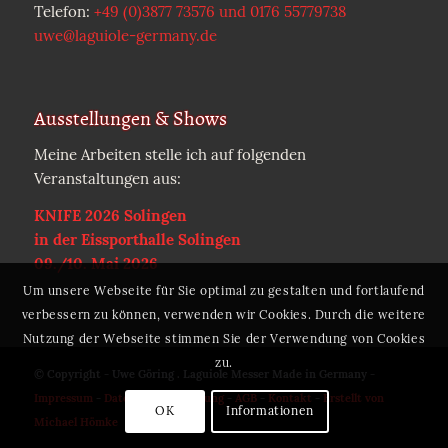
Telefon:
+49 (0)3877 73576 und 0176 55779738
uwe@laguiole-germany.de
Ausstellungen & Shows
Meine Arbeiten stelle ich auf folgenden
Veranstaltungen aus:
KNIFE 2026 Solingen
in der Eissporthalle Solingen
09./10. Mai 2026
Um unsere Webseite für Sie optimal zu gestalten und fortlaufend
verbessern zu können, verwenden wir Cookies. Durch die weitere
Nutzung der Webseite stimmen Sie der Verwendung von Cookies
zu.
© Copyright - Uwe Göring . Laguiole Messer Made in Germany -
Impressum
-
Datenschutzerklärung
-
AGB
-
Kontakt
-
Erstellt von
OK
Informationen
Michael Hömke