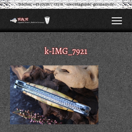
Telefon: +49 (0)3877 73576
-
uwe@laguiole-germany.de
k-IMG_7921