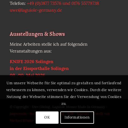
Telefon:
+49 (0)3877 73576 und 0176 55779738
uwe@laguiole-germany.de
Ausstellungen & Shows
Meine Arbeiten stelle ich auf folgenden
Veranstaltungen aus:
KNIFE 2026 Solingen
in der Eissporthalle Solingen
09./10. Mai 2026
Um unsere Webseite für Sie optimal zu gestalten und fortlaufend
verbessern zu können, verwenden wir Cookies. Durch die weitere
Nutzung der Webseite stimmen Sie der Verwendung von Cookies
zu.
© Copyright - Uwe Göring . Laguiole Messer Made in Germany -
Impressum
-
Datenschutzerklärung
-
AGB
-
Kontakt
-
Erstellt von
OK
Informationen
Michael Hömke