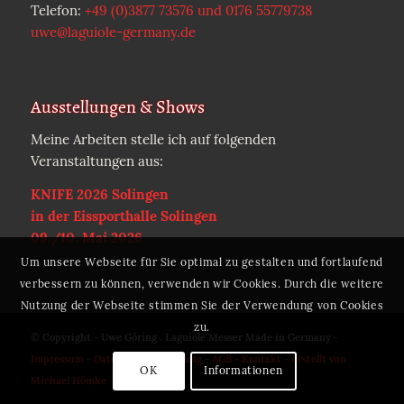
Telefon:
+49 (0)3877 73576 und 0176 55779738
uwe@laguiole-germany.de
Ausstellungen & Shows
Meine Arbeiten stelle ich auf folgenden
Veranstaltungen aus:
KNIFE 2026 Solingen
in der Eissporthalle Solingen
09./10. Mai 2026
Um unsere Webseite für Sie optimal zu gestalten und fortlaufend
verbessern zu können, verwenden wir Cookies. Durch die weitere
Nutzung der Webseite stimmen Sie der Verwendung von Cookies
zu.
© Copyright - Uwe Göring . Laguiole Messer Made in Germany -
Impressum
-
Datenschutzerklärung
-
AGB
-
Kontakt
-
Erstellt von
OK
Informationen
Michael Hömke