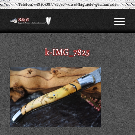
Telefon: +49 (0)3877 73576
-
uwe@laguiole-germany.de
k-IMG_7825