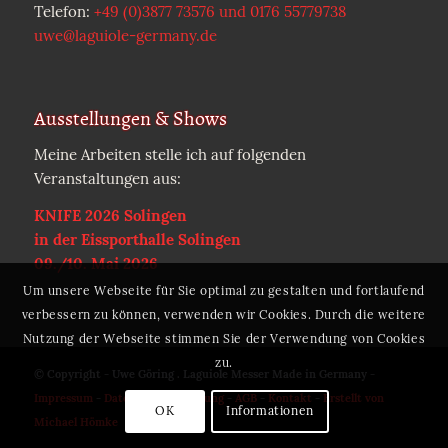
Telefon:
+49 (0)3877 73576 und 0176 55779738
uwe@laguiole-germany.de
Ausstellungen & Shows
Meine Arbeiten stelle ich auf folgenden
Veranstaltungen aus:
KNIFE 2026 Solingen
in der Eissporthalle Solingen
09./10. Mai 2026
Um unsere Webseite für Sie optimal zu gestalten und fortlaufend
verbessern zu können, verwenden wir Cookies. Durch die weitere
Nutzung der Webseite stimmen Sie der Verwendung von Cookies
zu.
© Copyright - Uwe Göring . Laguiole Messer Made in Germany -
Impressum
-
Datenschutzerklärung
-
AGB
-
Kontakt
-
Erstellt von
OK
Informationen
Michael Hömke