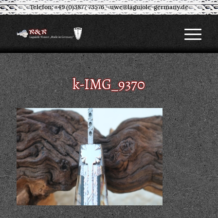
Telefon: +49 (0)3877 73576
-
uwe@laguiole-germany.de
k-IMG_9370