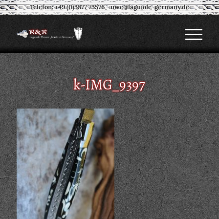
Telefon: +49 (0)3877 73576
-
uwe@laguiole-germany.de
k-IMG_9397