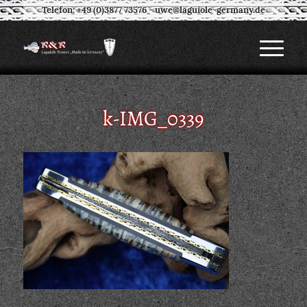
Telefon: +49 (0)3877 73576
-
uwe@laguiole-germany.de
k-IMG_0339