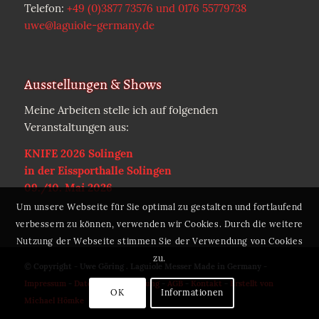
Telefon:
+49 (0)3877 73576 und 0176 55779738
uwe@laguiole-germany.de
Ausstellungen & Shows
Meine Arbeiten stelle ich auf folgenden
Veranstaltungen aus:
KNIFE 2026 Solingen
in der Eissporthalle Solingen
09./10. Mai 2026
Um unsere Webseite für Sie optimal zu gestalten und fortlaufend
verbessern zu können, verwenden wir Cookies. Durch die weitere
Nutzung der Webseite stimmen Sie der Verwendung von Cookies
zu.
© Copyright - Uwe Göring . Laguiole Messer Made in Germany -
Impressum
-
Datenschutzerklärung
-
AGB
-
Kontakt
-
Erstellt von
OK
Informationen
Michael Hömke