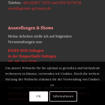
Telefon:
+49 (0)3877 73576 und 0176 55779738
uwe@laguiole-germany.de
Ausstellungen & Shows
Meine Arbeiten stelle ich auf folgenden
Veranstaltungen aus:
KNIFE 2026 Solingen
in der Eissporthalle Solingen
09./10. Mai 2026
Um unsere Webseite für Sie optimal zu gestalten und fortlaufend
verbessern zu können, verwenden wir Cookies. Durch die weitere
Nutzung der Webseite stimmen Sie der Verwendung von Cookies
zu.
© Copyright - Uwe Göring . Laguiole Messer Made in Germany -
Impressum
-
Datenschutzerklärung
-
AGB
-
Kontakt
-
Erstellt von
OK
Informationen
Michael Hömke