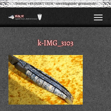
Telefon: +49 (0)3877 73576
-
uwe@laguiole-germany.de
k-IMG_3103