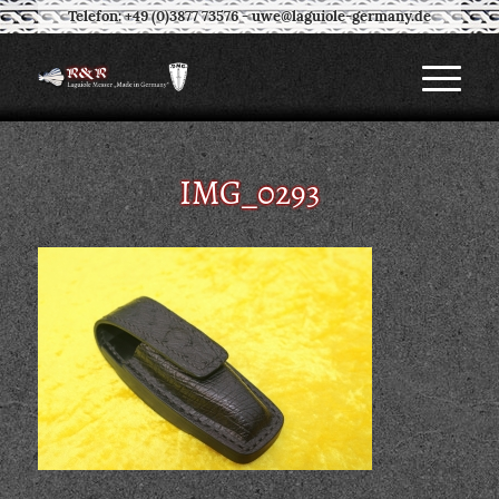
Telefon: +49 (0)3877 73576
-
uwe@laguiole-germany.de
IMG_0293