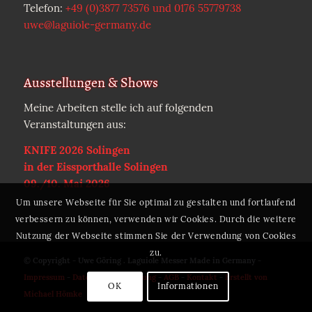
Telefon:
+49 (0)3877 73576 und 0176 55779738
uwe@laguiole-germany.de
Ausstellungen & Shows
Meine Arbeiten stelle ich auf folgenden
Veranstaltungen aus:
KNIFE 2026 Solingen
in der Eissporthalle Solingen
09./10. Mai 2026
Um unsere Webseite für Sie optimal zu gestalten und fortlaufend
verbessern zu können, verwenden wir Cookies. Durch die weitere
Nutzung der Webseite stimmen Sie der Verwendung von Cookies
zu.
© Copyright - Uwe Göring . Laguiole Messer Made in Germany -
Impressum
-
Datenschutzerklärung
-
AGB
-
Kontakt
-
Erstellt von
OK
Informationen
Michael Hömke