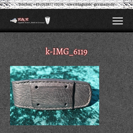
Telefon: +49 (0)3877 73576
-
uwe@laguiole-germany.de
k-IMG_6119