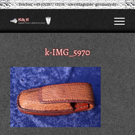
Telefon: +49 (0)3877 73576
-
uwe@laguiole-germany.de
k-IMG_5970