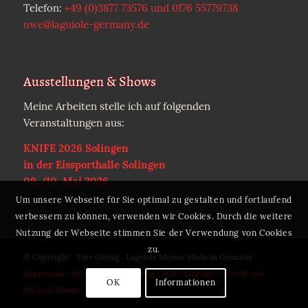
Telefon:
+49 (0)3877 73576 und 0176 55779738
uwe@laguiole-germany.de
Ausstellungen & Shows
Meine Arbeiten stelle ich auf folgenden
Veranstaltungen aus:
KNIFE 2026 Solingen
in der Eissporthalle Solingen
09./10. Mai 2026
Um unsere Webseite für Sie optimal zu gestalten und fortlaufend
verbessern zu können, verwenden wir Cookies. Durch die weitere
Nutzung der Webseite stimmen Sie der Verwendung von Cookies
zu.
© Copyright - Uwe Göring . Laguiole Messer Made in Germany -
Impressum
-
Datenschutzerklärung
-
AGB
-
Kontakt
-
Erstellt von
OK
Informationen
Michael Hömke