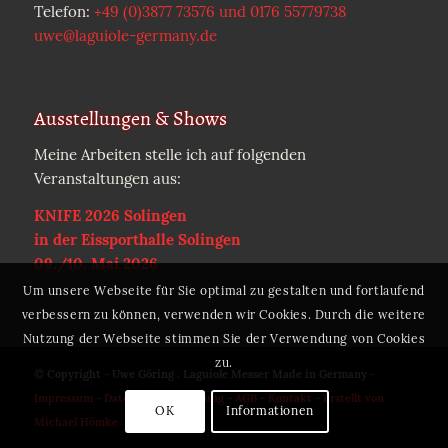
Telefon:
+49 (0)3877 73576 und 0176 55779738
uwe@laguiole-germany.de
Ausstellungen & Shows
Meine Arbeiten stelle ich auf folgenden
Veranstaltungen aus:
KNIFE 2026 Solingen
in der Eissporthalle Solingen
09./10. Mai 2026
Um unsere Webseite für Sie optimal zu gestalten und fortlaufend
verbessern zu können, verwenden wir Cookies. Durch die weitere
Nutzung der Webseite stimmen Sie der Verwendung von Cookies
zu.
© Copyright - Uwe Göring . Laguiole Messer Made in Germany -
Impressum
-
Datenschutzerklärung
-
AGB
-
Kontakt
-
Erstellt von
OK
Informationen
Michael Hömke