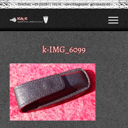
Telefon: +49 (0)3877 73576
-
uwe@laguiole-germany.de
k-IMG_6099