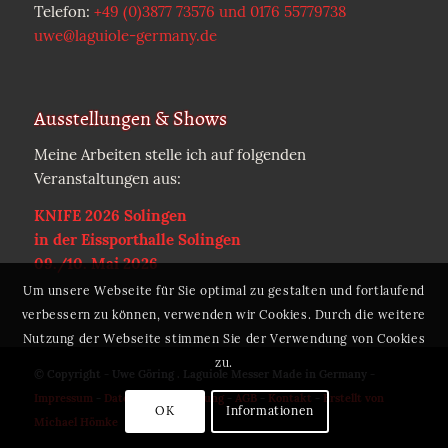
Telefon:
+49 (0)3877 73576 und 0176 55779738
uwe@laguiole-germany.de
Ausstellungen & Shows
Meine Arbeiten stelle ich auf folgenden
Veranstaltungen aus:
KNIFE 2026 Solingen
in der Eissporthalle Solingen
09./10. Mai 2026
Um unsere Webseite für Sie optimal zu gestalten und fortlaufend
verbessern zu können, verwenden wir Cookies. Durch die weitere
Nutzung der Webseite stimmen Sie der Verwendung von Cookies
zu.
© Copyright - Uwe Göring . Laguiole Messer Made in Germany -
Impressum
-
Datenschutzerklärung
-
AGB
-
Kontakt
-
Erstellt von
OK
Informationen
Michael Hömke