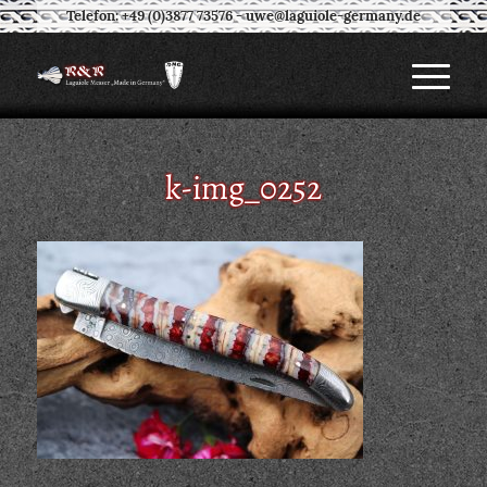
Telefon: +49 (0)3877 73576
-
uwe@laguiole-germany.de
k-img_0252