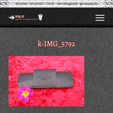
Telefon: +49 (0)3877 73576
-
uwe@laguiole-germany.de
k-IMG_5792