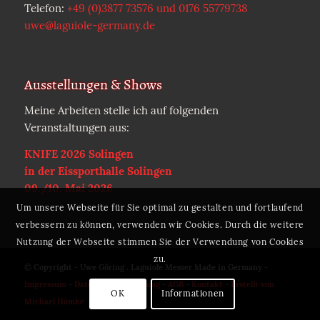
Telefon:
+49 (0)3877 73576 und 0176 55779738
uwe@laguiole-germany.de
Ausstellungen & Shows
Meine Arbeiten stelle ich auf folgenden
Veranstaltungen aus:
KNIFE 2026 Solingen
in der Eissporthalle Solingen
09./10. Mai 2026
Um unsere Webseite für Sie optimal zu gestalten und fortlaufend
verbessern zu können, verwenden wir Cookies. Durch die weitere
Nutzung der Webseite stimmen Sie der Verwendung von Cookies
zu.
© Copyright - Uwe Göring . Laguiole Messer Made in Germany -
Impressum
-
Datenschutzerklärung
-
AGB
-
Kontakt
-
Erstellt von
OK
Informationen
Michael Hömke