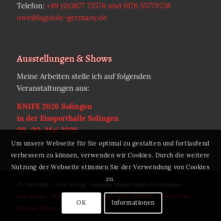
Telefon:
+49 (0)3877 73576 und 0176 55779738
uwe@laguiole-germany.de
Ausstellungen & Shows
Meine Arbeiten stelle ich auf folgenden
Veranstaltungen aus:
KNIFE 2026 Solingen
in der Eissporthalle Solingen
09./10. Mai 2026
Um unsere Webseite für Sie optimal zu gestalten und fortlaufend
verbessern zu können, verwenden wir Cookies. Durch die weitere
Nutzung der Webseite stimmen Sie der Verwendung von Cookies
zu.
© Copyright - Uwe Göring . Laguiole Messer Made in Germany -
Impressum
-
Datenschutzerklärung
-
AGB
-
Kontakt
-
Erstellt von
OK
Informationen
Michael Hömke