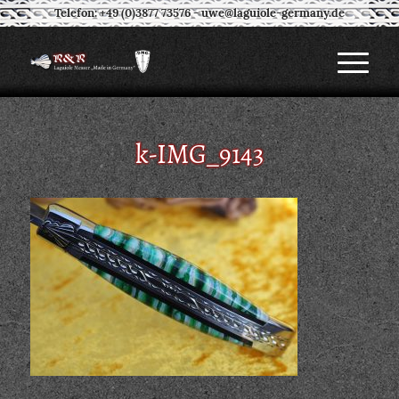
Telefon: +49 (0)3877 73576
-
uwe@laguiole-germany.de
k-IMG_9143